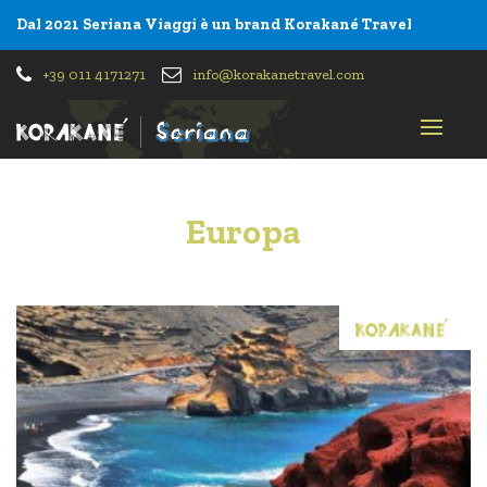
Dal 2021 Seriana Viaggi è un brand Korakané Travel
+39 011 4171271
info@korakanetravel.com
Toggl
navig
Europa