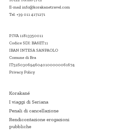
E-mail
info@korakanetravel.com
Tel:
+39 011 4171271
P.IVA 11813350011
Codice SDI: BA6ET11
IBAN INTESA SANPAOLO
Comune di Bra
IT52S0306946040100000061674
Privacy Policy
Korakané
I viaggi di Seriana
Penali di cancellazione
Rendicontazione erogazioni
pubbliche