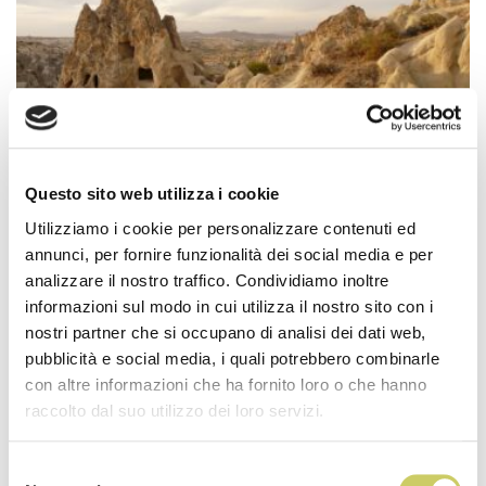
Turchia, memorie di un sultano
Questo sito web utilizza i cookie
Utilizziamo i cookie per personalizzare contenuti ed
annunci, per fornire funzionalità dei social media e per
Durata:
8 giorni
Partenza:
7 Maggio 2027
analizzare il nostro traffico. Condividiamo inoltre
Persone:
min 20
informazioni sul modo in cui utilizza il nostro sito con i
nostri partner che si occupano di analisi dei dati web,
pubblicità e social media, i quali potrebbero combinarle
con altre informazioni che ha fornito loro o che hanno
raccolto dal suo utilizzo dei loro servizi.
Selezione