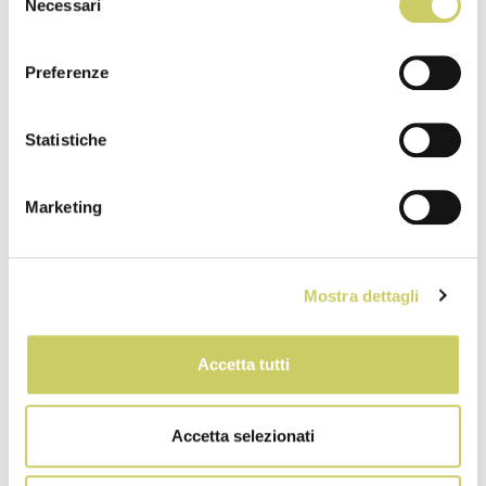
Necessari
del
consenso
Preferenze
Statistiche
Grecia, la culla del mito
Marketing
Mostra dettagli
Durata:
8 giorni
Partenza:
15 Maggio 2027
Persone:
min 20
Accetta tutti
Accetta selezionati