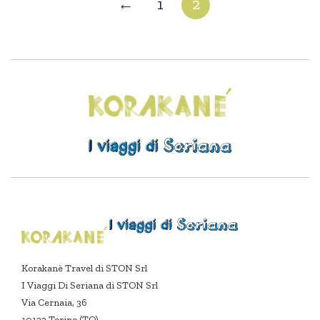
←
1
2
Korakanè Travel di STON Srl
I Viaggi Di Seriana di STON Srl
Via Cernaia, 36
10122 Torino (TO)