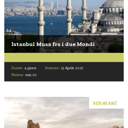
Istanbul Musa fra i due Mondi
Durata:
4 giorni
Partenza:
15 Aprile 2027
Persone:
min 20